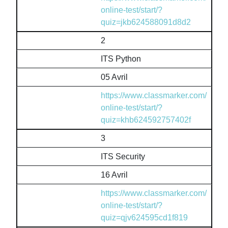
online-test/start/?
quiz=jkb624588091d8d2
2
ITS Python
05 Avril
https://www.classmarker.com/
online-test/start/?
quiz=khb624592757402f
3
ITS Security
16 Avril
https://www.classmarker.com/
online-test/start/?
quiz=qjv624595cd1f819