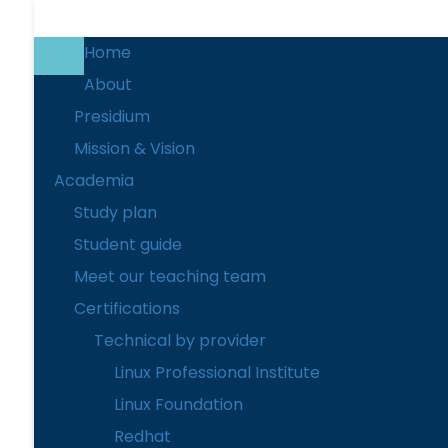
Home
About
Presidium
Mission & Vision
Academia
Study plan
Student guide
Meet our teaching team
Certifications
Technical by provider
Linux Professional Institute
Linux Foundation
Cette page n’est pas encore traduite. Pour passer
Redhat